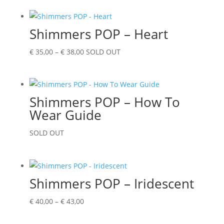
tot
€ 48,00
Shimmers POP – Heart
Prijsklasse:
€
35,00
–
€
38,00
SOLD OUT
€ 35,00
tot
€ 38,00
Shimmers POP – How To
Wear Guide
SOLD OUT
Shimmers POP – Iridescent
Prijsklasse:
€
40,00
–
€
43,00
€ 40,00