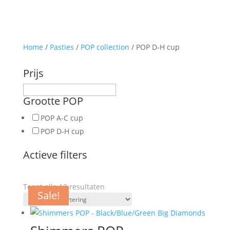
Home
/
Pasties
/
POP collection
/ POP D-H cup
Prijs
Grootte POP
POP A-C cup
POP D-H cup
Actieve filters
Toont alle 10 resultaten
Sale!
Sale!
Sale!
Sale!