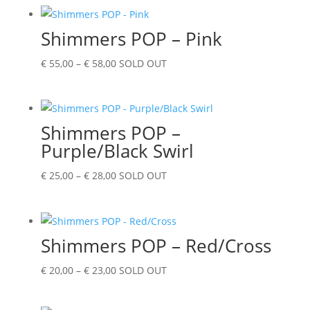
tot
€ 43,00
Shimmers POP – Pink
Prijsklasse:
€
55,00
–
€
58,00
SOLD OUT
€ 55,00
tot
€ 58,00
Shimmers POP –
Purple/Black Swirl
Prijsklasse:
€
25,00
–
€
28,00
SOLD OUT
€ 25,00
tot
€ 28,00
Shimmers POP – Red/Cross
Prijsklasse:
€
20,00
–
€
23,00
SOLD OUT
€ 20,00
tot