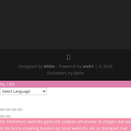
Designed by
MiMe
- Powered by
webY
| © 2024
Shimmers by Belle
NL / EN
De Shimmers website gebruikt cookies om ervoor te zorgen dat we
je de beste ervaring bieden op onze website. Als je doorgaat met