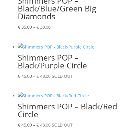
Shimmers POP –
Black/Blue/Green Big
Diamonds
Prijsklasse:
€
35,00
–
€
38,00
€ 35,00
tot
€ 38,00
Shimmers POP –
Black/Purple Circle
Prijsklasse:
€
45,00
–
€
48,00
SOLD OUT
€ 45,00
tot
€ 48,00
Shimmers POP – Black/Red
Circle
Prijsklasse:
€
45,00
–
€
48,00
SOLD OUT
€ 45,00