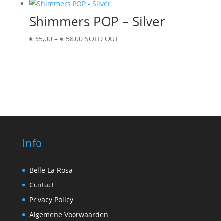
€ 23,00
Shimmers POP – Silver
Prijsklasse:
€
55,00
–
€
58,00
SOLD OUT
€ 55,00
tot
€ 58,00
Info
Belle La Rosa
Contact
Privacy Policy
Algemene Voorwaarden